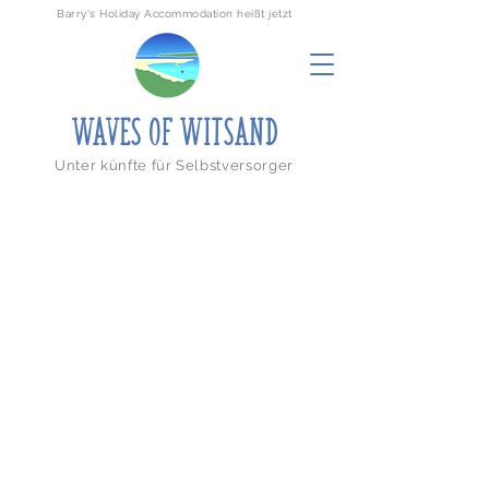
Barry's Holiday Accommodation heißt jetzt
WAVE
S
O
F
WITSAND
Unter künfte für Selbstversorger